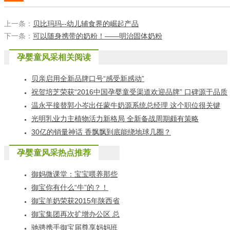
上一条：
贝比玛玛--幼儿辅食界的崛起产品
下一条：
可以随身携带的奶粉！——明治固体奶粉
孕婴童风采相关阅读
贝亲启用全新品牌口号“感受新感动”
祝贺培芝荣获“2016中国孕婴童受渠道欢迎品牌” 口碑源于品质
温永平接替郭小岑出任蒙牛奶源系统总经理 这个职位很关键
光明乳业力主植物活力新格局 全新备战周期颇有策略
30亿的销量神话 香飘飘到底能绕地球几圈？
孕婴童风采热点推荐
御妈微课堂：宝宝喂养那些
事之不喝奶粉丨御宝羊奶
御宝你有什么“牛”的？！
御宝羊奶荣获2015年陕西省
乳品安全生产协会表彰
御宝集团再次扩增办公区 总
部乔迁之喜！
驰骋携手御宝届尊享妈妈班