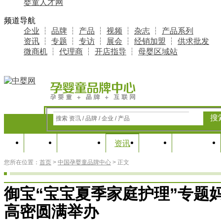
婴童人才网
频道导航
企业
┆
品牌
┆
产品
┆
视频
┆
杂志
┆
产品系列
资讯
┆
专题
┆
专访
┆
展会
┆
经销加盟
┆
供求批发
微商机
┆
代理商
┆
开店指导
┆
母婴区域站
搜
搜索 资讯 / 品牌 / 企业 / 产品
首页
知名品牌
专题
产业研究
资讯
您所在位置：
首页
>
中国孕婴童品牌中心
> 正文
御宝“宝宝夏季家庭护理”专题
高密圆满举办