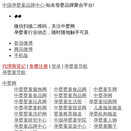
中国孕婴童品牌中心
-知名母婴品牌聚合平台!
◆
◆
微信扫描二维码，关注中婴网
孕婴童行业动态，随时随地触手可及
新浪微博
腾讯微博
手机版
代理商登记
|
免费注册
|
登录
|
孕婴童导航
孕婴童导航
中婴网
中婴婴童服饰网
┆
中婴婴童食品网
┆
中婴童车网
中婴婴童食品网
┆
中婴婴童用品网
┆
中婴孕网
中婴婴童玩具网
┆
孕婴童生活馆
┆
孕婴童招商网
中婴孕婴童鞋网
┆
中婴婴童寝居网
┆
儿童服装频道
中婴婴童洗护网
┆
婴童教育频道
┆
孕婴机构频道
孕婴童研究中心
┆
中国孕婴童学院
┆
孕婴童人物
孕婴童品牌中心
┆
孕婴童渠道中心
┆
孕婴童圈子