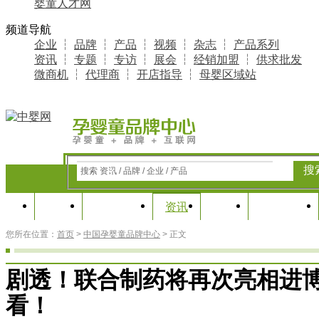
婴童人才网
频道导航
企业
┆
品牌
┆
产品
┆
视频
┆
杂志
┆
产品系列
资讯
┆
专题
┆
专访
┆
展会
┆
经销加盟
┆
供求批发
微商机
┆
代理商
┆
开店指导
┆
母婴区域站
搜
搜索 资讯 / 品牌 / 企业 / 产品
首页
知名品牌
专题
产业研究
资讯
您所在位置：
首页
>
中国孕婴童品牌中心
> 正文
剧透！联合制药将再次亮相进
看！