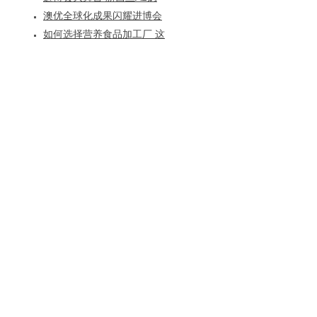
赋能
粉开启“全奶战略”
澳优全球化成果闪耀进博会
未来将有什么新布局？
如何选择营养食品加工厂 这
八个方面必须特别关注