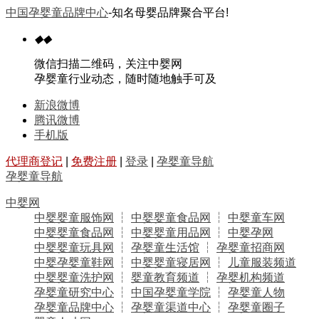
中国孕婴童品牌中心
-知名母婴品牌聚合平台!
◆
◆
微信扫描二维码，关注中婴网
孕婴童行业动态，随时随地触手可及
新浪微博
腾讯微博
手机版
代理商登记
|
免费注册
|
登录
|
孕婴童导航
孕婴童导航
中婴网
中婴婴童服饰网
┆
中婴婴童食品网
┆
中婴童车网
中婴婴童食品网
┆
中婴婴童用品网
┆
中婴孕网
中婴婴童玩具网
┆
孕婴童生活馆
┆
孕婴童招商网
中婴孕婴童鞋网
┆
中婴婴童寝居网
┆
儿童服装频道
中婴婴童洗护网
┆
婴童教育频道
┆
孕婴机构频道
孕婴童研究中心
┆
中国孕婴童学院
┆
孕婴童人物
孕婴童品牌中心
┆
孕婴童渠道中心
┆
孕婴童圈子