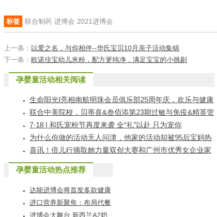
标签
联合制药
进博会
2021进博会
上一条：
以爱之名，与你相伴--华氏宝贝10月亲子活动集锦
下一条：
欧诺佳宝幼儿米粉，配方更纯净，满足宝宝的小挑剔
孕婴童活动相关阅读
生命阳光I亮相南航明珠会员俱乐部25周年庆，欢乐与健康
同在
联合中美院校，贝蒂喜&叁佰添第23期过敏与免疫&精英管
理研学班再次发力
7·18 | 和氏宠粉节再度来袭 全“礼”以赴 只为宠你
为什么你做的活动无人问津，他家的活动却被95后宝妈热
捧？
喜讯！倍儿行摘取她力量双创大赛和广州市优秀女企业家
年度大奖
孕婴童活动热点推荐
达能进博会将首发多款健康
老龄创新产品
进口营养新聚焦：布局代餐
市场 为母婴新消费商业形态
进博会大舞台 新西兰A2奶