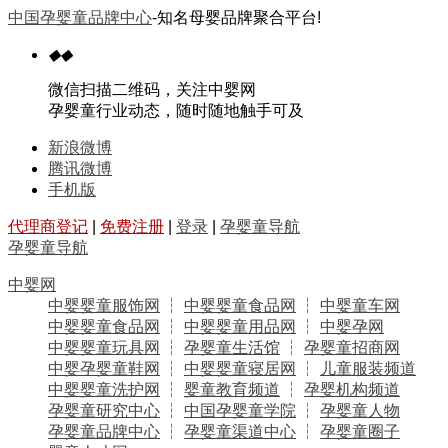
中国孕婴童品牌中心
-知名母婴品牌聚合平台!
◆
◆
微信扫描二维码，关注中婴网
孕婴童行业动态，随时随地触手可及
新浪微博
腾讯微博
手机版
代理商登记
|
免费注册
|
登录
|
孕婴童导航
孕婴童导航
中婴网
中婴婴童服饰网
┆
中婴婴童食品网
┆
中婴童车网
中婴婴童食品网
┆
中婴婴童用品网
┆
中婴孕网
中婴婴童玩具网
┆
孕婴童生活馆
┆
孕婴童招商网
中婴孕婴童鞋网
┆
中婴婴童寝居网
┆
儿童服装频道
中婴婴童洗护网
┆
婴童教育频道
┆
孕婴机构频道
孕婴童研究中心
┆
中国孕婴童学院
┆
孕婴童人物
孕婴童品牌中心
┆
孕婴童渠道中心
┆
孕婴童圈子