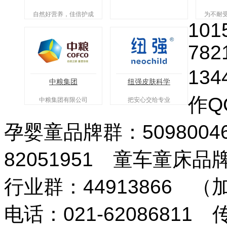
自然好营养，佳倍护成
为不耐
101
长
敏人
782
134
中粮集团
纽强皮肤科学
作QQ
中粮集团有限公司
把安心交给专业
孕婴童品牌群：509800
82051951 童车童床品
行业群：44913866 
电话：021-62086811 传