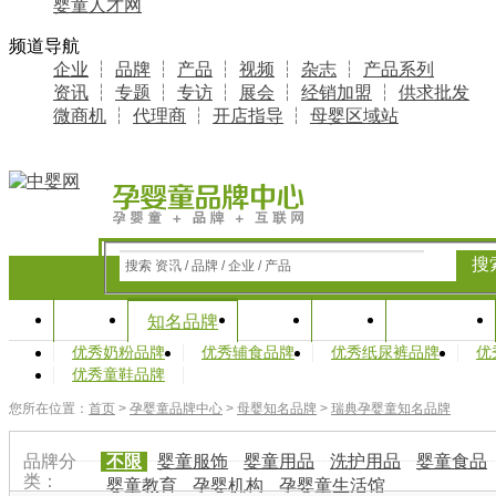
婴童人才网
频道导航
企业
┆
品牌
┆
产品
┆
视频
┆
杂志
┆
产品系列
资讯
┆
专题
┆
专访
┆
展会
┆
经销加盟
┆
供求批发
微商机
┆
代理商
┆
开店指导
┆
母婴区域站
搜
搜索 资讯 / 品牌 / 企业 / 产品
首页
资讯
专题
产业研究
知名品牌
优秀奶粉品牌
优秀辅食品牌
优秀纸尿裤品牌
优
优秀童鞋品牌
您所在位置：
首页
>
孕婴童品牌中心
>
母婴知名品牌
>
瑞典孕婴童知名品牌
品牌分
不限
婴童服饰
婴童用品
洗护用品
婴童食品
类：
婴童教育
孕婴机构
孕婴童生活馆