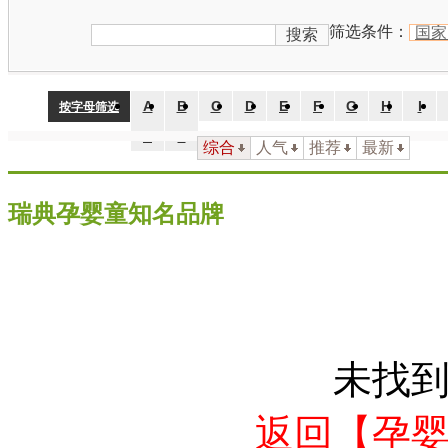
品牌国
不限
中国
日本
韩国
美国
英国
法国
德
家：
筛选条件：
国家
搜索
A
B
C
D
E
F
G
H
I
按字母筛选
Z
#
综合
人气
推荐
最新
瑞典孕婴童知名品牌
未找
返回【孕