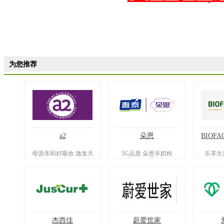
为您推荐
a2
朵恩
BIOFA
母源亲和好吸收 激发天
5G品质 朵恩羊奶粉
乐享生
然自护力
杰西佳
蔚爱世家