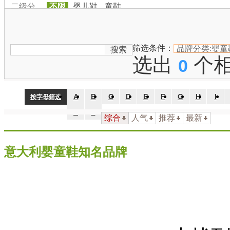
二级分
不限
婴儿鞋
童鞋
类：
品牌国
家：
不限
中国
日本
韩国
美国
英国
法国
德国
澳大利
筛选条件：
品牌分类:婴童
搜索
选出
个
0
A
B
C
D
E
F
G
H
I
按字母筛选
Z
#
综合
人气
推荐
最新
意大利婴童鞋知名品牌