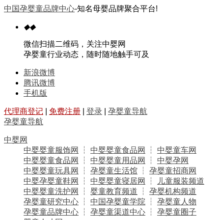
中国孕婴童品牌中心
-知名母婴品牌聚合平台!
◆
◆
微信扫描二维码，关注中婴网
孕婴童行业动态，随时随地触手可及
新浪微博
腾讯微博
手机版
代理商登记
|
免费注册
|
登录
|
孕婴童导航
孕婴童导航
中婴网
中婴婴童服饰网
┆
中婴婴童食品网
┆
中婴童车网
中婴婴童食品网
┆
中婴婴童用品网
┆
中婴孕网
中婴婴童玩具网
┆
孕婴童生活馆
┆
孕婴童招商网
中婴孕婴童鞋网
┆
中婴婴童寝居网
┆
儿童服装频道
中婴婴童洗护网
┆
婴童教育频道
┆
孕婴机构频道
孕婴童研究中心
┆
中国孕婴童学院
┆
孕婴童人物
孕婴童品牌中心
┆
孕婴童渠道中心
┆
孕婴童圈子