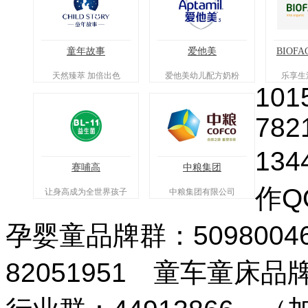
童年故事
爱他美
BIOFA
天然臻萃 加倍出色
爱他美幼儿配方奶粉
乐享生
101
782
134
赛哺高
中粮集团
作QQ
让身高成为全世界孩子
中粮集团有限公司
的骄傲
孕婴童品牌群：509800
82051951 童车童床品