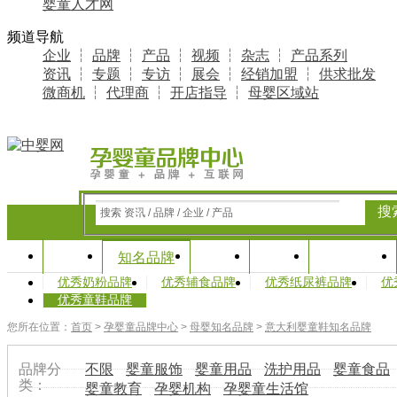
婴童人才网
频道导航
企业
┆
品牌
┆
产品
┆
视频
┆
杂志
┆
产品系列
资讯
┆
专题
┆
专访
┆
展会
┆
经销加盟
┆
供求批发
微商机
┆
代理商
┆
开店指导
┆
母婴区域站
搜
搜索 资讯 / 品牌 / 企业 / 产品
首页
资讯
专题
产业研究
知名品牌
优秀奶粉品牌
优秀辅食品牌
优秀纸尿裤品牌
优
优秀童鞋品牌
您所在位置：
首页
>
孕婴童品牌中心
>
母婴知名品牌
>
意大利婴童鞋知名品牌
品牌分
不限
婴童服饰
婴童用品
洗护用品
婴童食品
类：
婴童教育
孕婴机构
孕婴童生活馆