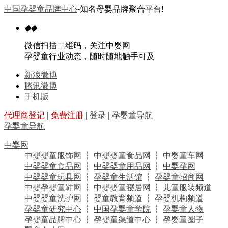
中国孕婴童品牌中心
-知名母婴品牌聚合平台!
◆
◆
微信扫描二维码，关注中婴网
孕婴童行业动态，随时随地触手可及
新浪微博
腾讯微博
手机版
代理商登记
|
免费注册
|
登录
|
孕婴童导航
孕婴童导航
中婴网
中婴婴童服饰网
┆
中婴婴童食品网
┆
中婴童车网
中婴婴童食品网
┆
中婴婴童用品网
┆
中婴孕网
中婴婴童玩具网
┆
孕婴童生活馆
┆
孕婴童招商网
中婴孕婴童鞋网
┆
中婴婴童寝居网
┆
儿童服装频道
中婴婴童洗护网
┆
婴童教育频道
┆
孕婴机构频道
孕婴童研究中心
┆
中国孕婴童学院
┆
孕婴童人物
孕婴童品牌中心
┆
孕婴童渠道中心
┆
孕婴童圈子