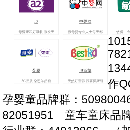
a2
中婴网
母源亲和好吸收 激发天
做母婴专业人士每天都
敏狮，专
101
然自护力
在用的平台
辅
782
134
朵恩
贝斯凯
作QQ
5G品质 朵恩羊奶粉
天然好营养 我要贝斯凯
孕婴童品牌群：509800
82051951 童车童床品