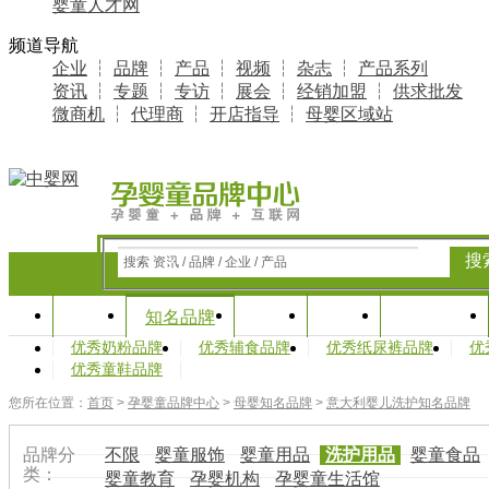
婴童人才网
频道导航
企业
┆
品牌
┆
产品
┆
视频
┆
杂志
┆
产品系列
资讯
┆
专题
┆
专访
┆
展会
┆
经销加盟
┆
供求批发
微商机
┆
代理商
┆
开店指导
┆
母婴区域站
搜
搜索 资讯 / 品牌 / 企业 / 产品
首页
资讯
专题
产业研究
知名品牌
优秀奶粉品牌
优秀辅食品牌
优秀纸尿裤品牌
优
优秀童鞋品牌
您所在位置：
首页
>
孕婴童品牌中心
>
母婴知名品牌
>
意大利婴儿洗护知名品牌
品牌分
不限
婴童服饰
婴童用品
洗护用品
婴童食品
类：
婴童教育
孕婴机构
孕婴童生活馆