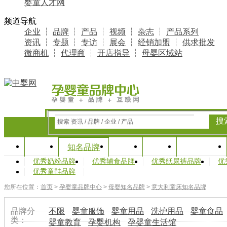
婴童人才网
频道导航
企业
┆
品牌
┆
产品
┆
视频
┆
杂志
┆
产品系列
资讯
┆
专题
┆
专访
┆
展会
┆
经销加盟
┆
供求批发
微商机
┆
代理商
┆
开店指导
┆
母婴区域站
搜
搜索 资讯 / 品牌 / 企业 / 产品
首页
资讯
专题
产业研究
知名品牌
优秀奶粉品牌
优秀辅食品牌
优秀纸尿裤品牌
优
优秀童鞋品牌
您所在位置：
首页
>
孕婴童品牌中心
>
母婴知名品牌
>
意大利童床知名品牌
品牌分
不限
婴童服饰
婴童用品
洗护用品
婴童食品
类：
婴童教育
孕婴机构
孕婴童生活馆