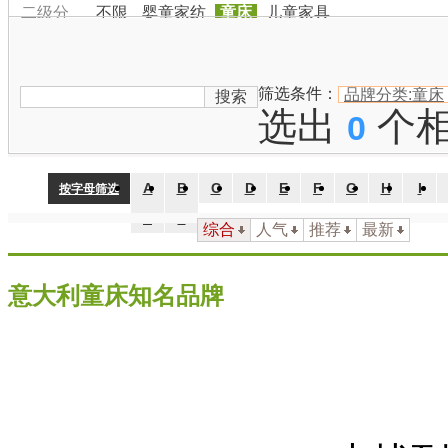
二级分
不限
婴童家纺
童床
儿童家具
类：
品牌国
家：
不限
中国
日本
韩国
美国
英国
法国
德国
澳大利
筛选条件：
品牌分类:童床
搜索
选出
个
0
A
B
C
D
E
F
G
H
I
按字母筛选
Z
#
综合
人气
推荐
最新
意大利童床知名品牌