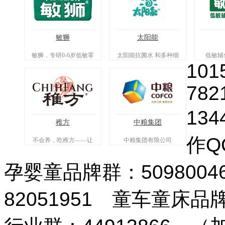
敏狮
太阳能
敏狮，专研0-6岁低敏零
太阳能抗菌水 和多种细
低敏辅
101
辅食专业品牌
菌saybyebye
782
134
稚方
中粮集团
作QQ
不会养，吃稚方——让
中粮集团有限公司
喂养有方可循，宝宝食
养从此简单。
孕婴童品牌群：509800
82051951 童车童床品