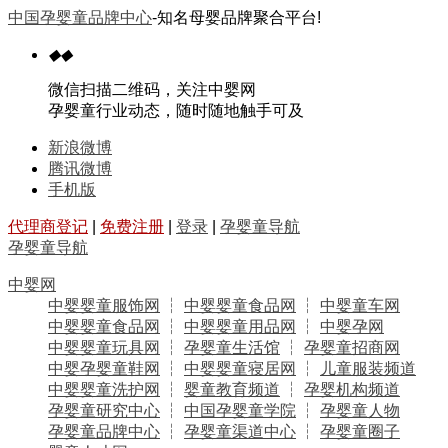
中国孕婴童品牌中心
-知名母婴品牌聚合平台!
◆
◆
微信扫描二维码，关注中婴网
孕婴童行业动态，随时随地触手可及
新浪微博
腾讯微博
手机版
代理商登记
|
免费注册
|
登录
|
孕婴童导航
孕婴童导航
中婴网
中婴婴童服饰网
┆
中婴婴童食品网
┆
中婴童车网
中婴婴童食品网
┆
中婴婴童用品网
┆
中婴孕网
中婴婴童玩具网
┆
孕婴童生活馆
┆
孕婴童招商网
中婴孕婴童鞋网
┆
中婴婴童寝居网
┆
儿童服装频道
中婴婴童洗护网
┆
婴童教育频道
┆
孕婴机构频道
孕婴童研究中心
┆
中国孕婴童学院
┆
孕婴童人物
孕婴童品牌中心
┆
孕婴童渠道中心
┆
孕婴童圈子