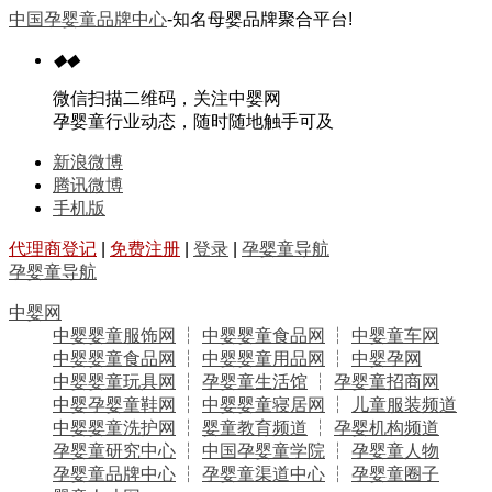
中国孕婴童品牌中心
-知名母婴品牌聚合平台!
◆
◆
微信扫描二维码，关注中婴网
孕婴童行业动态，随时随地触手可及
新浪微博
腾讯微博
手机版
代理商登记
|
免费注册
|
登录
|
孕婴童导航
孕婴童导航
中婴网
中婴婴童服饰网
┆
中婴婴童食品网
┆
中婴童车网
中婴婴童食品网
┆
中婴婴童用品网
┆
中婴孕网
中婴婴童玩具网
┆
孕婴童生活馆
┆
孕婴童招商网
中婴孕婴童鞋网
┆
中婴婴童寝居网
┆
儿童服装频道
中婴婴童洗护网
┆
婴童教育频道
┆
孕婴机构频道
孕婴童研究中心
┆
中国孕婴童学院
┆
孕婴童人物
孕婴童品牌中心
┆
孕婴童渠道中心
┆
孕婴童圈子