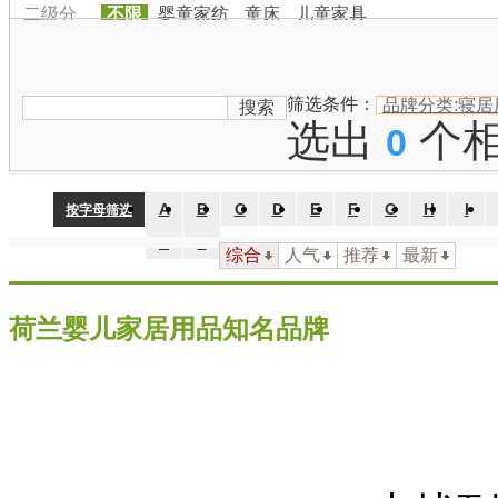
二级分
不限
婴童家纺
童床
儿童家具
类：
品牌国
家：
不限
中国
日本
韩国
美国
英国
法国
德国
澳大利
筛选条件：
品牌分类:寝居
搜索
选出
个
0
A
B
C
D
E
F
G
H
I
按字母筛选
Z
#
综合
人气
推荐
最新
荷兰婴儿家居用品知名品牌