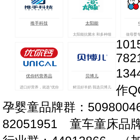
推手科技
太阳能
太阳能抗菌水 和多种细
做母婴
101
菌saybyebye
在
782
134
优你钙营养品
贝博儿
作QQ
进口好营养，就选“优你
鲜活好羊奶 我选贝博儿
钙！
孕婴童品牌群：509800
82051951 童车童床品