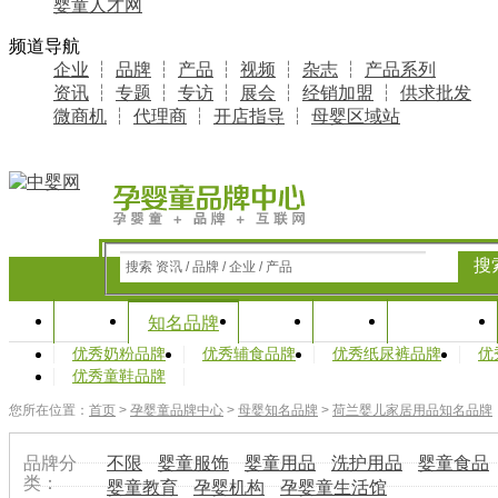
婴童人才网
频道导航
企业
┆
品牌
┆
产品
┆
视频
┆
杂志
┆
产品系列
资讯
┆
专题
┆
专访
┆
展会
┆
经销加盟
┆
供求批发
微商机
┆
代理商
┆
开店指导
┆
母婴区域站
搜
搜索 资讯 / 品牌 / 企业 / 产品
首页
资讯
专题
产业研究
知名品牌
优秀奶粉品牌
优秀辅食品牌
优秀纸尿裤品牌
优
优秀童鞋品牌
您所在位置：
首页
>
孕婴童品牌中心
>
母婴知名品牌
>
荷兰婴儿家居用品知名品牌
品牌分
不限
婴童服饰
婴童用品
洗护用品
婴童食品
类：
婴童教育
孕婴机构
孕婴童生活馆