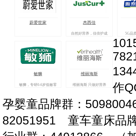
蔚爱世家
杰西佳
自然好营养，佳倍护成
5G品
101
长
782
134
敏狮
维丽海斯
作QQ
敏狮，专研0-6岁低敏零
维丽海斯 只做好营养
辅食专业品牌
孕婴童品牌群：509800
82051951 童车童床品