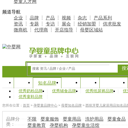
婴童人才网
频道导航
企业
┆
品牌
┆
产品
┆
视频
┆
杂志
┆
产品系列
资讯
┆
专题
┆
专访
┆
展会
┆
经销加盟
┆
供求批发
微商机
┆
代理商
┆
开店指导
┆
母婴区域站
搜
搜索 资讯 / 品牌 / 企业 / 产品
首页
资讯
专题
产业研究
知名品牌
优秀奶粉品牌
优秀辅食品牌
优秀纸尿裤品牌
优
优秀童鞋品牌
您所在位置：
首页
>
孕婴童品牌中心
>
母婴知名品牌
>
西班牙婴儿家居用品知名品
品牌分
不限
婴童服饰
婴童用品
洗护用品
婴童食品
类：
婴童教育
孕婴机构
孕婴童生活馆