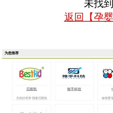
未找
返回【孕
为您推荐
贝斯凯
推手科技
天然好营养 我要贝斯凯
做母婴
在