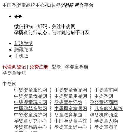
中国孕婴童品牌中心
-知名母婴品牌聚合平台!
◆
◆
微信扫描二维码，关注中婴网
孕婴童行业动态，随时随地触手可及
新浪微博
腾讯微博
手机版
代理商登记
|
免费注册
|
登录
|
孕婴童导航
孕婴童导航
中婴网
中婴婴童服饰网
┆
中婴婴童食品网
┆
中婴童车网
中婴婴童食品网
┆
中婴婴童用品网
┆
中婴孕网
中婴婴童玩具网
┆
孕婴童生活馆
┆
孕婴童招商网
中婴孕婴童鞋网
┆
中婴婴童寝居网
┆
儿童服装频道
中婴婴童洗护网
┆
婴童教育频道
┆
孕婴机构频道
孕婴童研究中心
┆
中国孕婴童学院
┆
孕婴童人物
孕婴童品牌中心
┆
孕婴童渠道中心
┆
孕婴童圈子