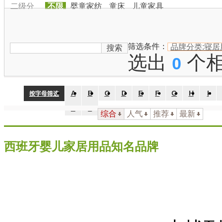
二级分
不限
婴童家纺
童床
儿童家具
类：
品牌国
家：
不限
中国
日本
韩国
美国
英国
法国
德国
澳大利
筛选条件：
品牌分类:寝居
搜索
选出
个
0
A
B
C
D
E
F
G
H
I
按字母筛选
Z
#
综合
人气
推荐
最新
西班牙婴儿家居用品知名品牌