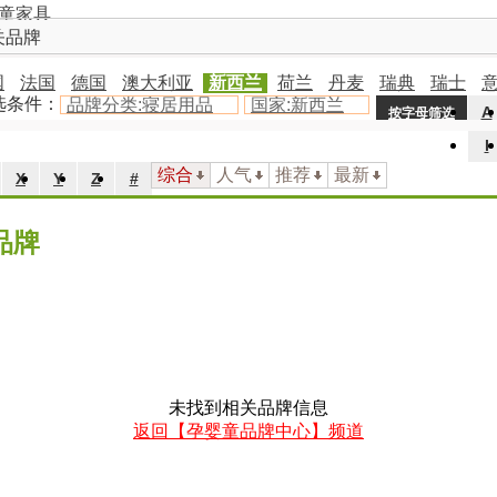
童家具
关品牌
国
法国
德国
澳大利亚
新西兰
荷兰
丹麦
瑞典
瑞士
选条件：
品牌分类:寝居用品
国家:新西兰
A
按字母筛选
I
综合
人气
推荐
最新
X
Y
Z
#
品牌
未找到相关品牌信息
返回【孕婴童品牌中心】频道