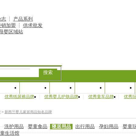
杂志
┆
产品系列
经销加盟
┆
供求批发
母婴区域站
搜索
专题
产业研究
品牌库
婴童人物
孕婴访谈
优秀纸尿裤品牌
优秀婴儿护肤品牌
优秀童车品牌
优秀
牌
>
新西兰婴儿家居用品知名品牌
洗护用品
婴童食品
寝居用品
出行用品
孕妇用品
婴童
童生活馆