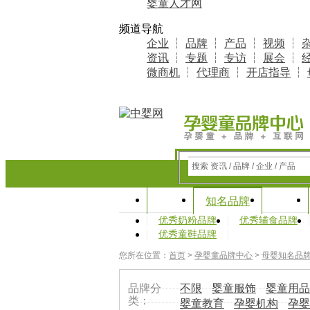
婴童人才网
频道导航
企业
┆
品牌
┆
产品
┆
视频
┆
资讯
┆
专题
┆
专访
┆
展会
┆
微商机
┆
代理商
┆
开店指导
┆
搜索 资讯 / 品牌 / 企业 / 产品
首页
资讯
知名品牌
优秀奶粉品牌
优秀辅食品牌
优秀童鞋品牌
您所在位置：
首页
>
孕婴童品牌中心
>
母婴知名品
品牌分
不限
婴童服饰
婴童用品
类：
婴童教育
孕婴机构
孕婴