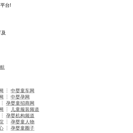
平台!
可及
航
网
┆
中婴童车网
网
┆
中婴孕网
┆
孕婴童招商网
网
┆
儿童服装频道
┆
孕婴机构频道
院
┆
孕婴童人物
心
┆
孕婴童圈子