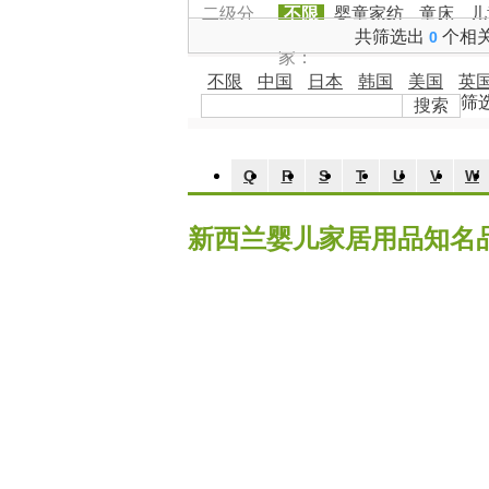
二级分
不限
婴童家纺
童床
儿
类：
共筛选出
个相
品牌国
0
家：
不限
中国
日本
韩国
美国
英
筛
搜索
Q
R
S
T
U
V
W
新西兰婴儿家居用品知名