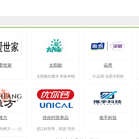
爱世家
太阳能
朵恩
太阳能抗菌水 和多种细
5G品质 朵恩羊奶粉
菌saybyebye
稚方
优你钙营养品
推手科技
吃稚方——让
进口好营养，就选“优你
可循，宝宝食
钙！