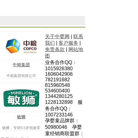
关于中婴网
|
联系
我们
|
客户服务
|
免责条款
|
网站地
图
业务合作QQ：
中粮集团
1015926380
1606042906
中粮集团有限公司
782191682
815960548
534600400
1344280125
1228132898 服
务合作QQ：
1007233146
敏狮
孕婴童品牌群：
50980046 孕婴
敏狮，专研0-6岁低敏零
童经销商联盟群：
辅食专业品牌