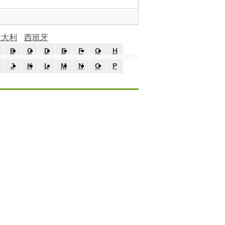
意大利
西班牙
B
C
D
E
F
G
H
J
K
L
M
N
O
P