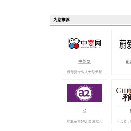
为您推荐
中婴网
蔚
做母婴专业人士每天都
在用的平台
a2
母源亲和好吸收 激发天
不会养，
然自护力
喂养有方