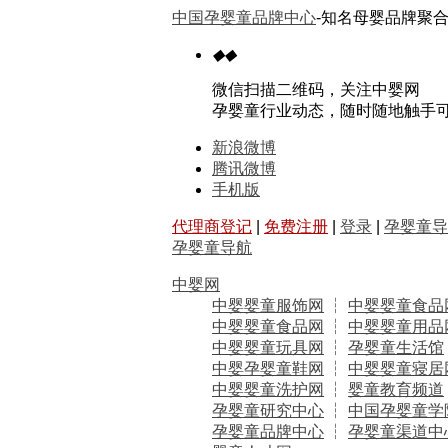
中国孕婴童品牌中心
-知名母婴品牌聚合
◆
◆
微信扫描二维码，关注中婴网
孕婴童行业动态，随时随地触手
新浪微博
腾讯微博
手机版
代理商登记
|
免费注册
|
登录
|
孕婴童导
孕婴童导航
中婴网
中婴婴童服饰网
┆
中婴婴童食品
中婴婴童食品网
┆
中婴婴童用品
中婴婴童玩具网
┆
孕婴童生活馆
中婴孕婴童鞋网
┆
中婴婴童寝居
中婴婴童洗护网
┆
婴童教育频道
孕婴童研究中心
┆
中国孕婴童学
孕婴童品牌中心
┆
孕婴童渠道中