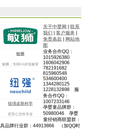
关于中婴网
|
联系
我们
|
客户服务
|
免责条款
|
网站地
图
业务合作QQ：
敏狮
1015926380
1606042906
敏狮，专研0-6岁低敏零
782191682
辅食专业品牌
815960548
534600400
1344280125
1228132898 服
务合作QQ：
1007233146
纽强皮肤科学
孕婴童品牌群：
50980046 孕婴
把安心交给专业
童经销商联盟群：
玩具品牌行业群：44913866 （加QQ时