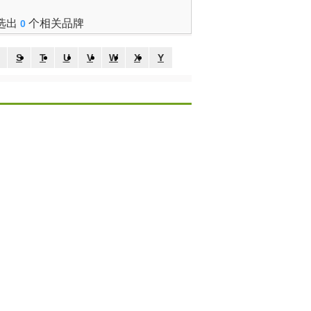
瑞士
意大利
西班牙
选出
个相关品牌
0
S
T
U
V
W
X
Y