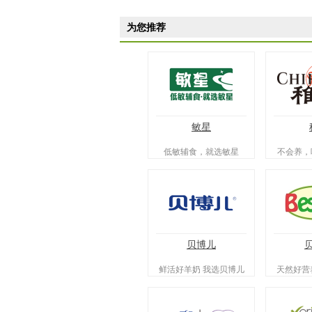
为您推荐
敏星
低敏辅食，就选敏星
不会养，
喂养有方
养从
贝博儿
鲜活好羊奶 我选贝博儿
天然好营