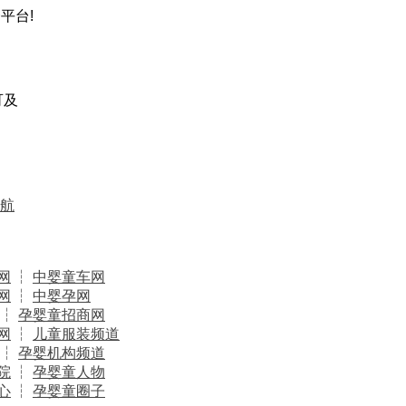
平台!
可及
航
网
┆
中婴童车网
网
┆
中婴孕网
┆
孕婴童招商网
网
┆
儿童服装频道
┆
孕婴机构频道
院
┆
孕婴童人物
心
┆
孕婴童圈子