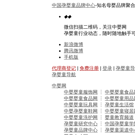
中国孕婴童品牌中心
-知名母婴品牌聚合
◆
◆
微信扫描二维码，关注中婴网
孕婴童行业动态，随时随地触手
新浪微博
腾讯微博
手机版
代理商登记
|
免费注册
|
登录
|
孕婴童导
孕婴童导航
中婴网
中婴婴童服饰网
┆
中婴婴童食品
中婴婴童食品网
┆
中婴婴童用品
中婴婴童玩具网
┆
孕婴童生活馆
中婴孕婴童鞋网
┆
中婴婴童寝居
中婴婴童洗护网
┆
婴童教育频道
孕婴童研究中心
┆
中国孕婴童学
孕婴童品牌中心
┆
孕婴童渠道中