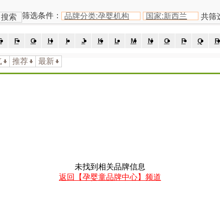
美国
英国
法国
德国
澳大利亚
新西兰
荷兰
丹麦
瑞典
筛选条件：
品牌分类:孕婴机构
国家:新西兰
共筛
搜索
E
F
G
H
I
J
K
L
M
N
O
P
Q
R
气
推荐
最新
未找到相关品牌信息
返回【孕婴童品牌中心】频道