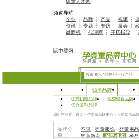
婴童人才网
频道导航
企业
┆
品牌
┆
产品
┆
视频
┆
资讯
┆
专题
┆
专访
┆
展会
┆
微商机
┆
代理商
┆
开店指导
┆
搜索 资讯 / 品牌 / 企业 / 产品
首页
资讯
知名品牌
优秀奶粉品牌
优秀辅食品牌
优秀童鞋品牌
您所在位置：
首页
>
孕婴童品牌中心
>
母婴知名品
品牌分
不限
婴童服饰
婴童用品
类：
婴童教育
孕婴机构
孕婴