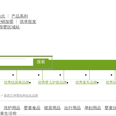
杂志
┆
产品系列
经销加盟
┆
供求批发
母婴区域站
搜索
专题
产业研究
品牌库
婴童人物
孕婴访谈
优秀纸尿裤品牌
优秀婴儿护肤品牌
优秀童车品牌
优秀
牌
>
新西兰孕婴机构知名品牌
洗护用品
婴童食品
寝居用品
出行用品
孕妇用品
婴童
童生活馆