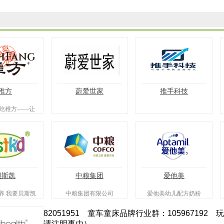
稚方
蔚爱世家
推手科技
吃稚方——让
可循，宝宝食
此简单。
贝斯凯
中粮集团
爱他美
养 我要贝斯凯
中粮集团有限公司
爱他美幼儿配方奶粉
82051951 童车童床品牌行业群：105967192 
请注明事由）