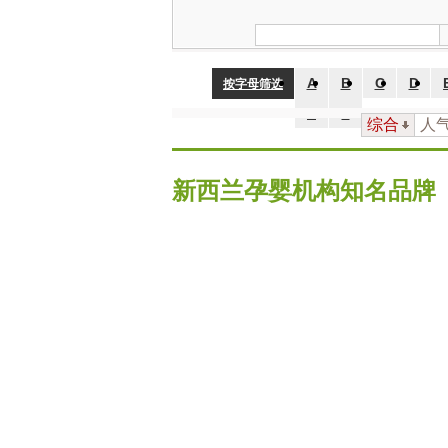
品牌国
不限
中国
日本
韩国
家：
A
B
C
D
按字母筛选
Z
#
综合
人
新西兰孕婴机构知名品牌