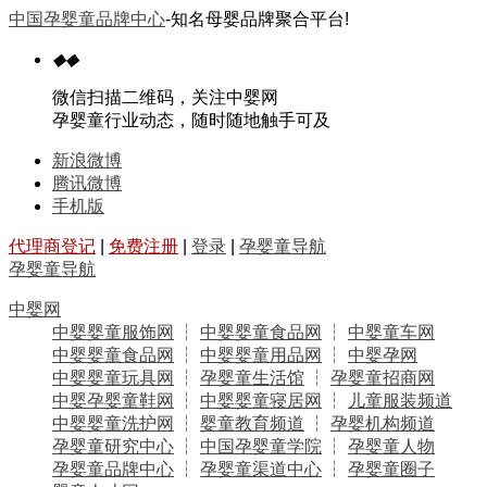
中国孕婴童品牌中心
-知名母婴品牌聚合平台!
◆
◆
微信扫描二维码，关注中婴网
孕婴童行业动态，随时随地触手可及
新浪微博
腾讯微博
手机版
代理商登记
|
免费注册
|
登录
|
孕婴童导航
孕婴童导航
中婴网
中婴婴童服饰网
┆
中婴婴童食品网
┆
中婴童车网
中婴婴童食品网
┆
中婴婴童用品网
┆
中婴孕网
中婴婴童玩具网
┆
孕婴童生活馆
┆
孕婴童招商网
中婴孕婴童鞋网
┆
中婴婴童寝居网
┆
儿童服装频道
中婴婴童洗护网
┆
婴童教育频道
┆
孕婴机构频道
孕婴童研究中心
┆
中国孕婴童学院
┆
孕婴童人物
孕婴童品牌中心
┆
孕婴童渠道中心
┆
孕婴童圈子