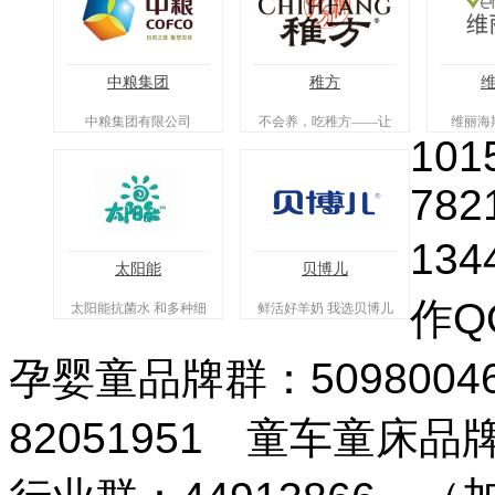
中粮集团
稚方
中粮集团有限公司
不会养，吃稚方——让
维丽海
101
喂养有方可循，宝宝食
养从此简单。
782
134
太阳能
贝博儿
作QQ
太阳能抗菌水 和多种细
鲜活好羊奶 我选贝博儿
菌saybyebye
孕婴童品牌群：509800
82051951 童车童床品