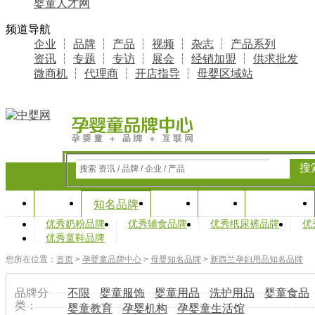
婴童人才网
频道导航
企业
┆
品牌
┆
产品
┆
视频
┆
杂志
┆
产品系列
资讯
┆
专题
┆
专访
┆
展会
┆
经销加盟
┆
供求批发
微商机
┆
代理商
┆
开店指导
┆
母婴区域站
搜
搜索 资讯 / 品牌 / 企业 / 产品
首页
资讯
专题
产业研究
知名品牌
优秀奶粉品牌
优秀辅食品牌
优秀纸尿裤品牌
优
优秀童鞋品牌
您所在位置：
首页
>
孕婴童品牌中心
>
母婴知名品牌
>
新西兰孕妇用品知名品牌
品牌分
不限
婴童服饰
婴童用品
洗护用品
婴童食品
类：
婴童教育
孕婴机构
孕婴童生活馆