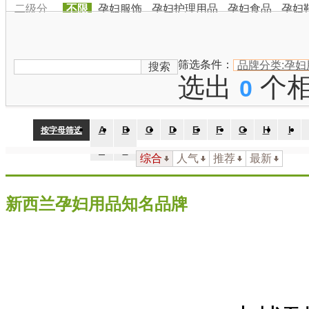
二级分
不限
孕妇服饰
孕妇护理用品
孕妇食品
孕妇
类：
品牌国
家：
不限
中国
日本
韩国
美国
英国
法国
德国
澳大利
筛选条件：
品牌分类:孕妇
搜索
选出
个
0
A
B
C
D
E
F
G
H
I
按字母筛选
Z
#
综合
人气
推荐
最新
新西兰孕妇用品知名品牌