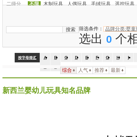
二级分
不限
木制玩具
人偶玩具
毛绒玩具
遥控玩具
类：
品牌国
家：
不限
中国
日本
韩国
美国
英国
法国
德国
澳大利
筛选条件：
品牌分类:婴童
搜索
选出
个
0
A
B
C
D
E
F
G
H
I
按字母筛选
Z
#
综合
人气
推荐
最新
新西兰婴幼儿玩具知名品牌