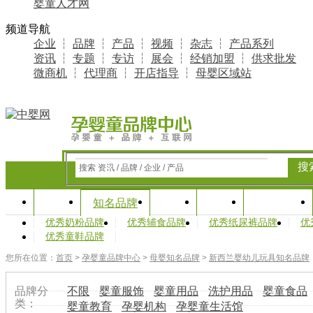
婴童人才网
频道导航
企业
┆
品牌
┆
产品
┆
视频
┆
杂志
┆
产品系列
资讯
┆
专题
┆
专访
┆
展会
┆
经销加盟
┆
供求批发
微商机
┆
代理商
┆
开店指导
┆
母婴区域站
搜
搜索 资讯 / 品牌 / 企业 / 产品
首页
资讯
专题
产业研究
知名品牌
优秀奶粉品牌
优秀辅食品牌
优秀纸尿裤品牌
优
优秀童鞋品牌
您所在位置：
首页
>
孕婴童品牌中心
>
母婴知名品牌
>
新西兰婴幼儿玩具知名品牌
品牌分
不限
婴童服饰
婴童用品
洗护用品
婴童食品
类：
婴童教育
孕婴机构
孕婴童生活馆