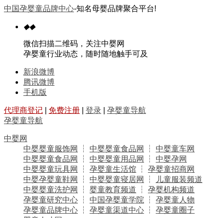
中国孕婴童品牌中心
-知名母婴品牌聚合平台!
◆
◆
微信扫描二维码，关注中婴网
孕婴童行业动态，随时随地触手可及
新浪微博
腾讯微博
手机版
代理商登记
|
免费注册
|
登录
|
孕婴童导航
孕婴童导航
中婴网
中婴婴童服饰网
┆
中婴婴童食品网
┆
中婴童车网
中婴婴童食品网
┆
中婴婴童用品网
┆
中婴孕网
中婴婴童玩具网
┆
孕婴童生活馆
┆
孕婴童招商网
中婴孕婴童鞋网
┆
中婴婴童寝居网
┆
儿童服装频道
中婴婴童洗护网
┆
婴童教育频道
┆
孕婴机构频道
孕婴童研究中心
┆
中国孕婴童学院
┆
孕婴童人物
孕婴童品牌中心
┆
孕婴童渠道中心
┆
孕婴童圈子