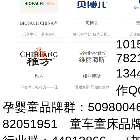
BIOFACH CHINA有
贝博儿
机展
乐享生活，尽享有机
鲜活好羊奶 我选贝博儿
天然臻
101
782
134
稚方
维丽海斯
作QQ
不会养，吃稚方——让
维丽海斯 只做好营养
喂养有方可循，宝宝食
养从此简单。
孕婴童品牌群：509800
82051951 童车童床品